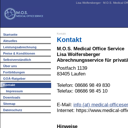
Lisa Wolfersberger · M.O.S. Medical Off
Kontakt
Startseite
Kontakt
Aktuelles
Leistungsabrechnung
M.O.S. Medical Office Service
Preise & Konditionen
Lisa Wolfersberger
Abrechnungsservice für privat
Selbstverständlich
Über uns
Postfach 1139
Fortbildungen
83405 Laufen
GOÄ-Ratgeber
Telefon: 08686 98 49 830
Kontakt
Telefax: 08686 98 45 10
Impressum
Downloads
Sitemap
E-Mail:
info (at) medical-officese
Internet:
https://www.medical-off
Datenschutz
Hinweise