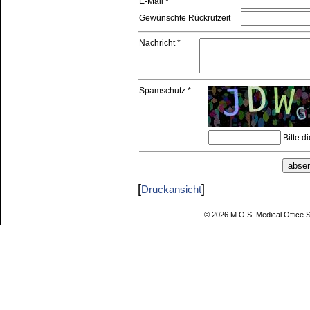
E-Mail *
Gewünschte Rückrufzeit
Nachricht *
Spamschutz *
Bitte 
[
]
Druckansicht
©
2026
M.O.S. Medical Office 